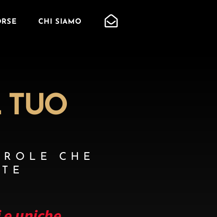
ORSE
CHI SIAMO
L TUO
AROLE CHE
ITE
i e uniche