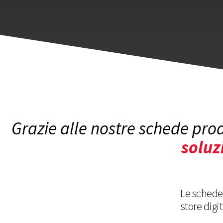
Grazie alle nostre schede prod
soluz
Le schede
store digi