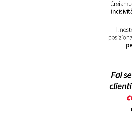
Creiam
incisivit
Il nos
posiziona
pe
Fai se
client
c