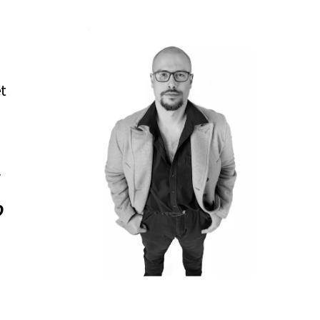
d
t
o