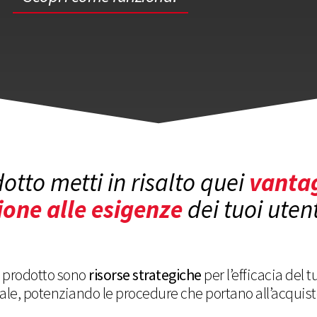
otto metti in risalto quei
vantag
ione alle esigenze
dei tuoi utent
 prodotto sono
risorse strategiche
per l’efficacia del t
tale, potenziando le procedure che portano all’acquist