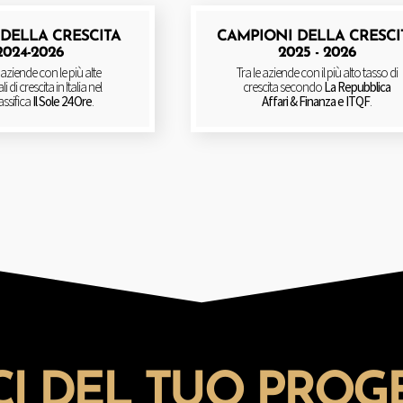
DELLA CRESCITA
CAMPIONI DELLA CRESCI
2024-2026
2025 - 2026
 aziende con le più alte
Tra le aziende con il più alto tasso di
 di crescita in Italia nel
crescita secondo
La Repubblica
assifica
Il Sole 24 Ore
.
Affari & Finanza e ITQF
.
CI DEL TUO PROG