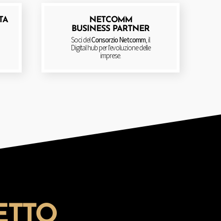
TA
NETCOMM
BUSINESS PARTNER
Soci del
Consorzio Netcomm
, il
Digital hub per l'evoluzione delle
imprese.
ETTO