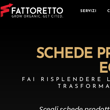
SERVIZI
C
SCHEDE P
E
FAI RISPLENDERE 
TRASFORMA
Scegli schede prodot