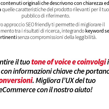
o
contenuti originali che descrivono con chiarezza e
à
quelle caratteristiche del prodotto rilevanti per il tuo
pubblico di riferimento.
tro approccio SEO friendly ti permette di migliorare il
mento tra i risultati di ricerca, integrando
keyword se
rtinenti
senza compromissioni della leggibilità.
ntire il tuo
tone of voice e coinvolgi
i
i con informazioni chiave che portan
onversioni
. Migliora l’UX del tuo
eCommerce con il nostro aiuto!