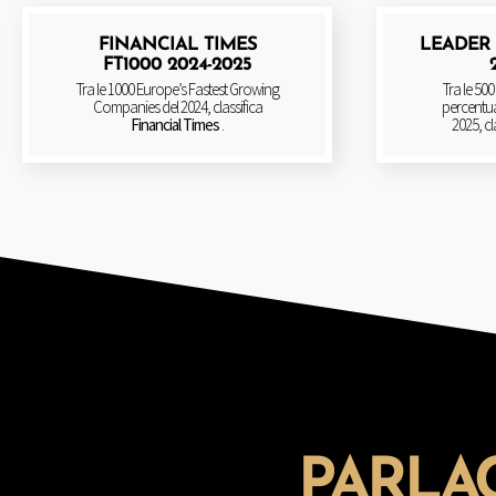
FINANCIAL TIMES
LEADER 
FT1000 2024-2025
Tra le 1000 Europe’s Fastest Growing
Tra le 500
Companies del 2024, classifica
percentuali
Financial Times
.
2025, cl
PARLA