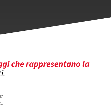
gi che rappresentano la
i.
uo
o.