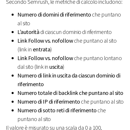
Secondo Semrush, le metriche di calcolo includono:
Numero di domini di riferimento
che puntano
al sito
L’autorità
di ciascun dominio di riferimento
Link Follow vs. nofollow
che puntano al sito
(link in
entrata
)
Link Follow vs. nofollow
che puntano lontano
dal sito (link in
uscita
)
Numero di link in uscita da ciascun dominio di
riferimento
Numero totale di backlink che puntano al sito
Numero di IP di riferimento
che puntano al sito
Numero di sotto reti di riferimento
che
puntano al sito
Il valore è misurato su una scala da 0 a 100,